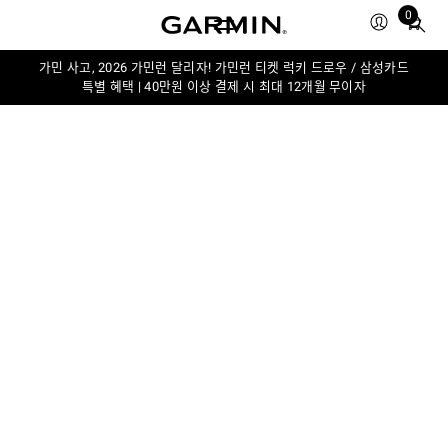
0
Total
items
in
가민 사고, 2026 가민런 달리자! 가민런 티켓 럭키 드로우 / 삼성카드
특별 혜택 | 40만원 이상 결제 시 최대 12개월 무이자
cart:
0