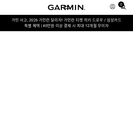
0
Total
items
in
가민 사고, 2026 가민런 달리자! 가민런 티켓 럭키 드로우 / 삼성카드
특별 혜택 | 40만원 이상 결제 시 최대 12개월 무이자
cart:
0