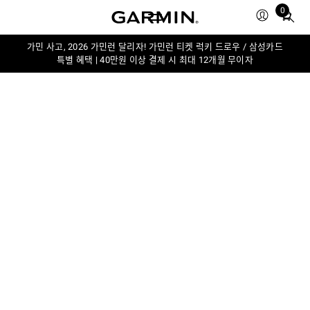
0
Total
items
in
가민 사고, 2026 가민런 달리자! 가민런 티켓 럭키 드로우 / 삼성카드
특별 혜택 | 40만원 이상 결제 시 최대 12개월 무이자
cart:
0