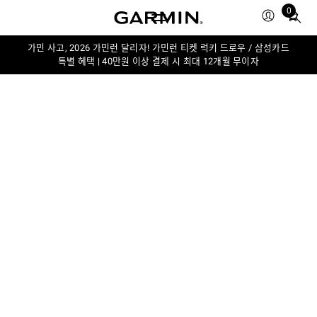
0
Total
items
in
가민 사고, 2026 가민런 달리자! 가민런 티켓 럭키 드로우 / 삼성카드
특별 혜택 | 40만원 이상 결제 시 최대 12개월 무이자
cart:
0