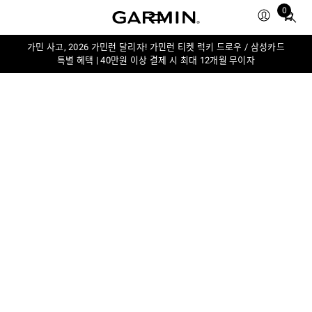
0
Total
items
in
가민 사고, 2026 가민런 달리자! 가민런 티켓 럭키 드로우 / 삼성카드
특별 혜택 | 40만원 이상 결제 시 최대 12개월 무이자
cart:
0