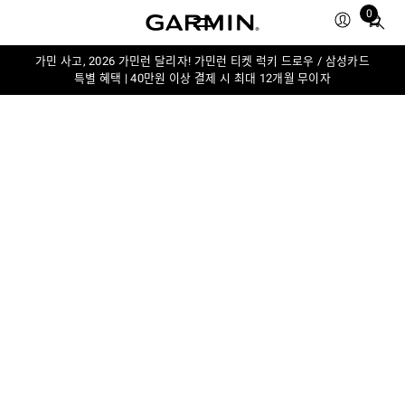
0
Total
items
in
가민 사고, 2026 가민런 달리자! 가민런 티켓 럭키 드로우 / 삼성카드
특별 혜택 | 40만원 이상 결제 시 최대 12개월 무이자
cart:
0