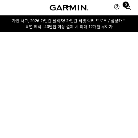
0
Total
items
in
가민 사고, 2026 가민런 달리자! 가민런 티켓 럭키 드로우 / 삼성카드
특별 혜택 | 40만원 이상 결제 시 최대 12개월 무이자
cart:
0