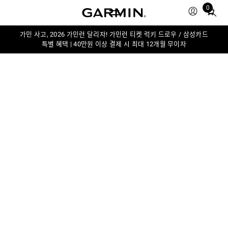
0
Total
items
in
가민 사고, 2026 가민런 달리자! 가민런 티켓 럭키 드로우 / 삼성카드
특별 혜택 | 40만원 이상 결제 시 최대 12개월 무이자
cart:
0