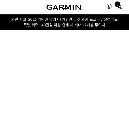
0
Total
items
in
가민 사고, 2026 가민런 달리자! 가민런 티켓 럭키 드로우 / 삼성카드
특별 혜택 | 40만원 이상 결제 시 최대 12개월 무이자
cart:
0