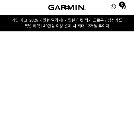
0
Total
items
in
가민 사고, 2026 가민런 달리자! 가민런 티켓 럭키 드로우 / 삼성카드
특별 혜택 | 40만원 이상 결제 시 최대 12개월 무이자
cart:
0