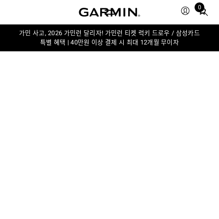
0
Total
items
in
가민 사고, 2026 가민런 달리자! 가민런 티켓 럭키 드로우 / 삼성카드
특별 혜택 | 40만원 이상 결제 시 최대 12개월 무이자
cart:
0