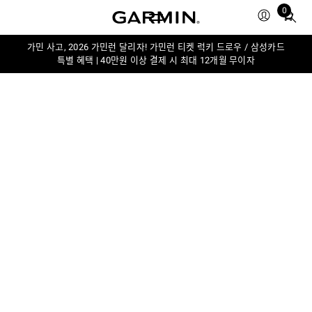
0
Total
items
in
가민 사고, 2026 가민런 달리자! 가민런 티켓 럭키 드로우 / 삼성카드
특별 혜택 | 40만원 이상 결제 시 최대 12개월 무이자
cart:
0