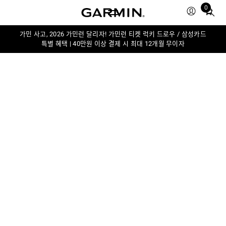
0
Total
items
in
가민 사고, 2026 가민런 달리자! 가민런 티켓 럭키 드로우 / 삼성카드
특별 혜택 | 40만원 이상 결제 시 최대 12개월 무이자
cart:
0