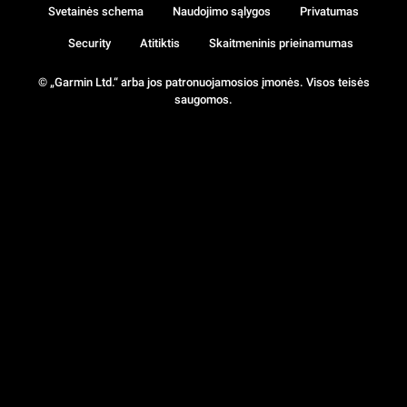
Svetainės schema
Naudojimo sąlygos
Privatumas
Security
Atitiktis
Skaitmeninis prieinamumas
© „Garmin Ltd.“ arba jos patronuojamosios įmonės. Visos teisės
saugomos.