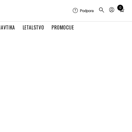
0
Total
Podpora
items
in
NAVTIKA
LETALSTVO
PROMOCIJE
cart:
0