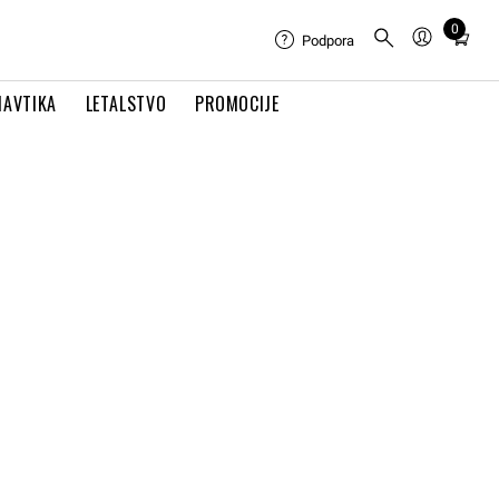
0
Total
Podpora
items
in
NAVTIKA
LETALSTVO
PROMOCIJE
cart:
0