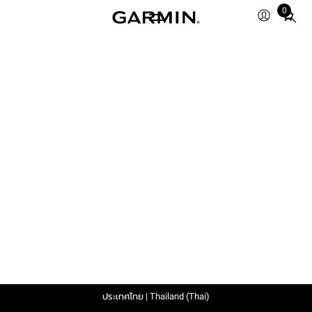
0
Total
items
in
cart:
0
ประเทศไทย | Thailand (Thai)