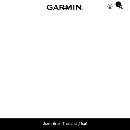
0
Total
items
in
cart:
0
ประเทศไทย | Thailand (Thai)