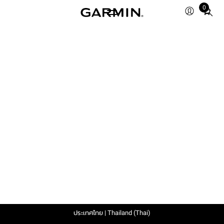
0
Total
items
in
cart:
0
ประเทศไทย | Thailand (Thai)