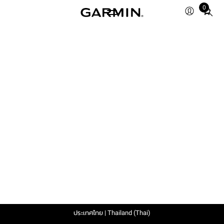
0
Total
items
in
cart:
0
ประเทศไทย | Thailand (Thai)