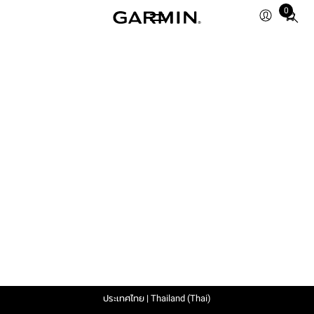
0
Total
items
in
cart:
0
ประเทศไทย | Thailand (Thai)