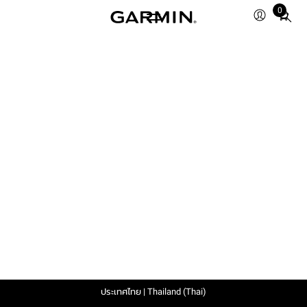
0
Total
items
in
cart:
0
ประเทศไทย | Thailand (Thai)