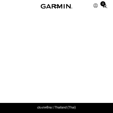
0
Total
items
in
cart:
0
ประเทศไทย | Thailand (Thai)