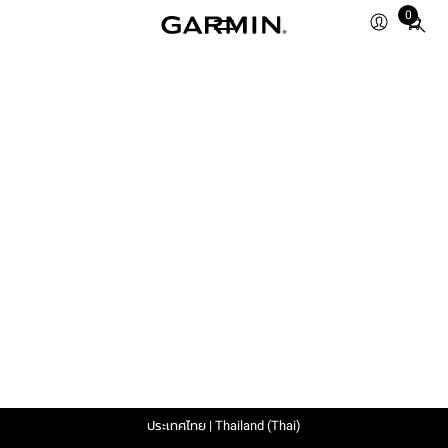
0
Total
items
in
cart:
0
ประเทศไทย | Thailand (Thai)