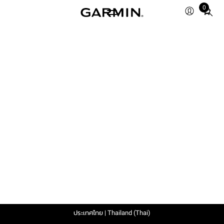
0
Total
items
in
cart:
0
ประเทศไทย | Thailand (Thai)