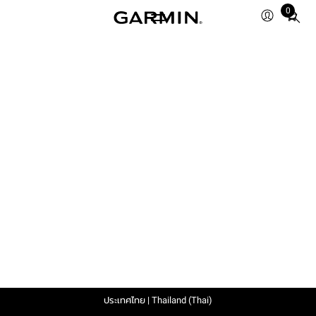
0
Total
items
in
cart:
0
ประเทศไทย | Thailand (Thai)