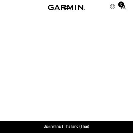
0
Total
items
in
cart:
0
ประเทศไทย | Thailand (Thai)