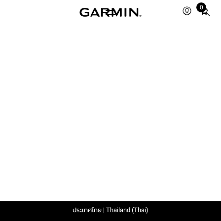
0
Total
items
in
cart:
0
ประเทศไทย | Thailand (Thai)