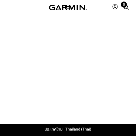
0
Total
items
in
cart:
0
ประเทศไทย | Thailand (Thai)