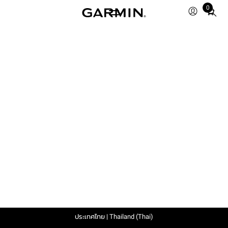
0
Total
items
in
cart:
0
ประเทศไทย | Thailand (Thai)