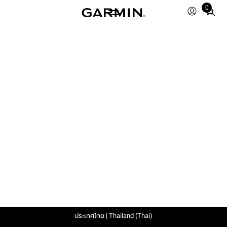
0
Total
items
in
cart:
0
ประเทศไทย | Thailand (Thai)