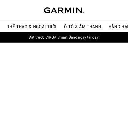
THỂ THAO & NGOÀI TRỜI
Ô TÔ & ÂM THANH
HÀNG HẢ
Đặt trước CIRQA Smart Band ngay tại đây!