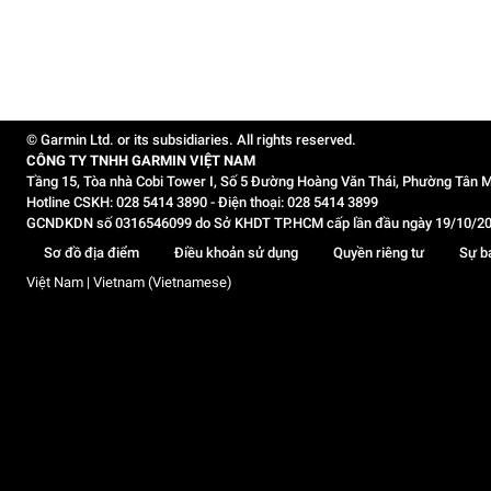
© Garmin Ltd. or its subsidiaries. All rights reserved.
CÔNG TY TNHH GARMIN VIỆT NAM
Tầng 15, Tòa nhà Cobi Tower I, Số 5 Đường Hoàng Văn Thái, Phường Tân M
Hotline CSKH: 028 5414 3890 - Điện thoại: 028 5414 3899
GCNDKDN số 0316546099 do Sở KHDT TP.HCM cấp lần đầu ngày 19/10/2020,
Sơ đồ địa điểm
Điều khoản sử dụng
Quyền riêng tư
Sự b
Việt Nam | Vietnam (Vietnamese)