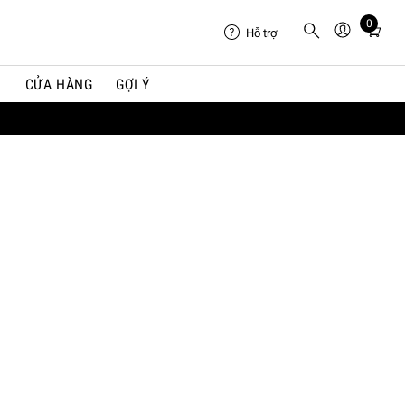
0
Total
Hỗ trợ
items
in
I
CỬA HÀNG
GỢI Ý
cart:
0