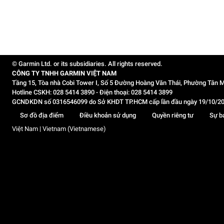
© Garmin Ltd. or its subsidiaries. All rights reserved.
CÔNG TY TNHH GARMIN VIỆT NAM
Tầng 15, Tòa nhà Cobi Tower I, Số 5 Đường Hoàng Văn Thái, Phường Tân M
Hotline CSKH: 028 5414 3890 - Điện thoại: 028 5414 3899
GCNDKDN số 0316546099 do Sở KHDT TP.HCM cấp lần đầu ngày 19/10/2020,
Sơ đồ địa điểm
Điều khoản sử dụng
Quyền riêng tư
Sự b
Việt Nam | Vietnam (Vietnamese)