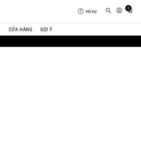
0
Total
Hỗ trợ
items
in
I
CỬA HÀNG
GỢI Ý
cart:
0