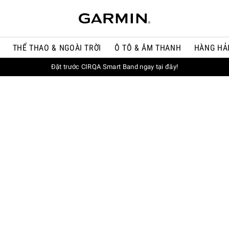
THỂ THAO & NGOÀI TRỜI
Ô TÔ & ÂM THANH
HÀNG HẢ
Đặt trước CIRQA Smart Band ngay tại đây!