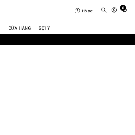
0
Total
Hỗ trợ
items
in
I
CỬA HÀNG
GỢI Ý
cart:
0