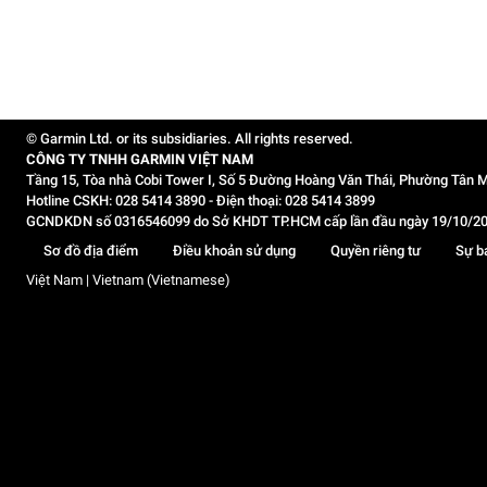
© Garmin Ltd. or its subsidiaries. All rights reserved.
CÔNG TY TNHH GARMIN VIỆT NAM
Tầng 15, Tòa nhà Cobi Tower I, Số 5 Đường Hoàng Văn Thái, Phường Tân M
Hotline CSKH: 028 5414 3890 - Điện thoại: 028 5414 3899
GCNDKDN số 0316546099 do Sở KHDT TP.HCM cấp lần đầu ngày 19/10/2020,
Sơ đồ địa điểm
Điều khoản sử dụng
Quyền riêng tư
Sự b
Việt Nam | Vietnam (Vietnamese)