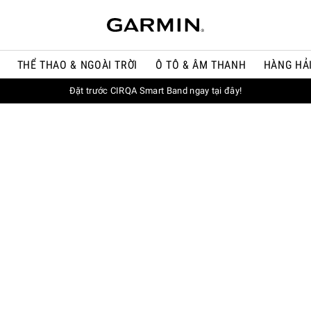
THỂ THAO & NGOÀI TRỜI
Ô TÔ & ÂM THANH
HÀNG HẢ
Đặt trước CIRQA Smart Band ngay tại đây!