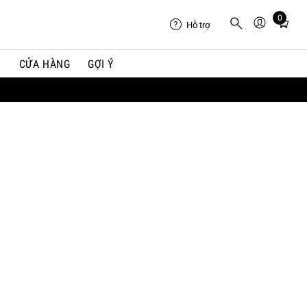
0
Total
Hỗ trợ
items
in
I
CỬA HÀNG
GỢI Ý
cart:
0