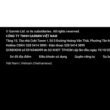
© Garmin Ltd. or its subsidiaries. All rights reserved.
CÔNG TY TNHH GARMIN VIỆT NAM
Tầng 15, Tòa nhà Cobi Tower I, Số 5 Đường Hoàng Văn Thái, Phường Tân M
Hotline CSKH: 028 5414 3890 - Điện thoại: 028 5414 3899
GCNDKDN số 0316546099 do Sở KHDT TP.HCM cấp lần đầu ngày 19/10/2020,
Sơ đồ địa điểm
Điều khoản sử dụng
Quyền riêng tư
Sự b
Việt Nam | Vietnam (Vietnamese)