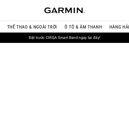
THỂ THAO & NGOÀI TRỜI
Ô TÔ & ÂM THANH
HÀNG HẢ
Đặt trước CIRQA Smart Band ngay tại đây!