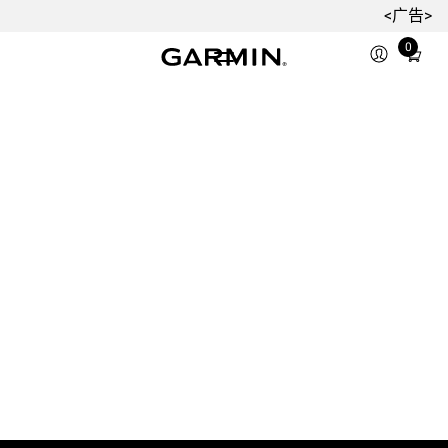
<广告>
0
Total
items
in
cart:
0