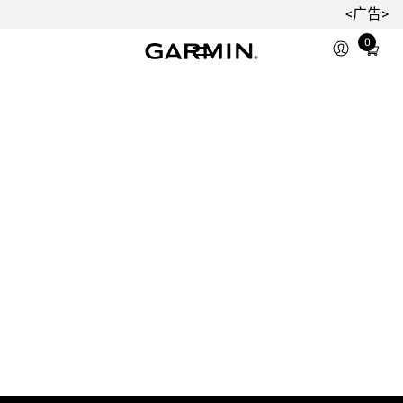
<广告>
0
Total
items
in
cart:
0