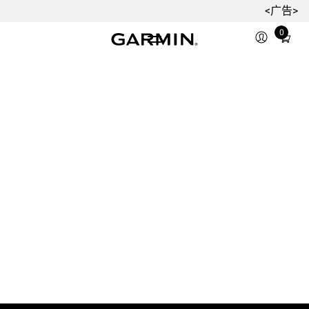
<广告>
0
Total
items
in
cart:
0