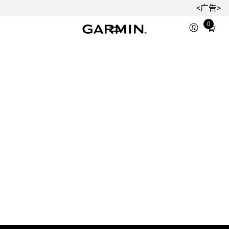
<广告>
0
Total
items
in
cart:
0