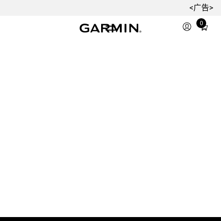
<广告>
0
Total
items
in
cart:
0