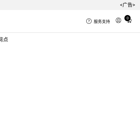
<广告>
0
Total
服务支持
items
in
网点
cart:
0