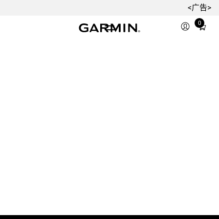
<广告>
0
Total
items
in
cart:
0