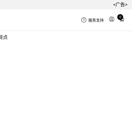
<广告>
0
Total
服务支持
items
in
网点
cart:
0