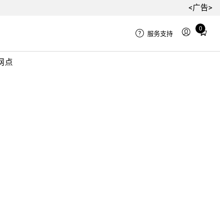
<广告>
0
Total
服务支持
items
in
网点
cart:
0