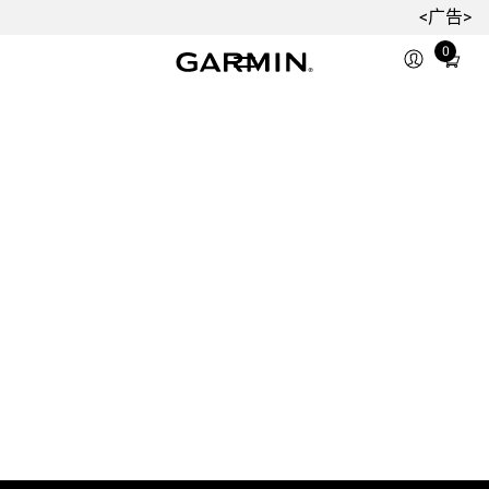
<广告>
0
Total
items
in
cart:
0