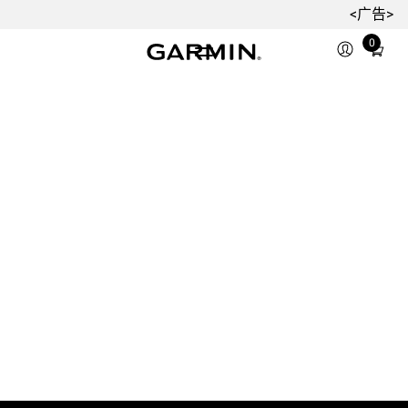
<广告>
0
Total
items
in
cart:
0