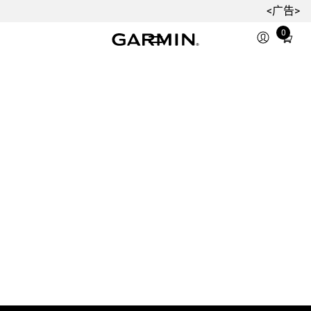
<广告>
0
Total
items
in
cart:
0