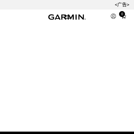
<广告>
0
Total
items
in
cart:
0