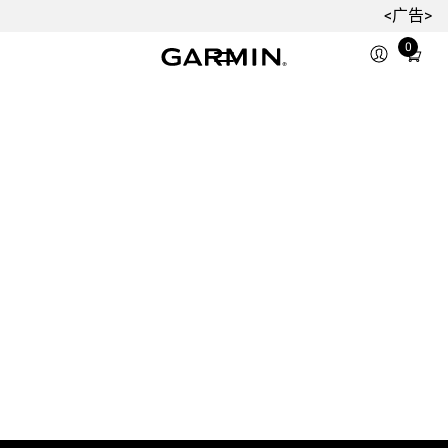
<广告>
0
Total
items
in
cart:
0