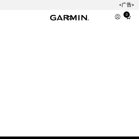
<广告>
0
Total
items
in
cart:
0